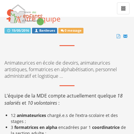
Toggle
naviga
Notre équipe
15/05/2016
Banlieues
0 message
Animateurices en école de devoirs, animateurices
artistiques, formatrices en alphabétisation, personnel
administratif et logistique ...
L’équipe de la MDE compte actuellement quelque
18
salariés
et
10 volontaires
:
12
animateurices
chargé.e.s de l’extra-scolaire et des
stages ;
3
formatrices en alpha
encadrées par 1
coordinatrice
de
la section adulte ;