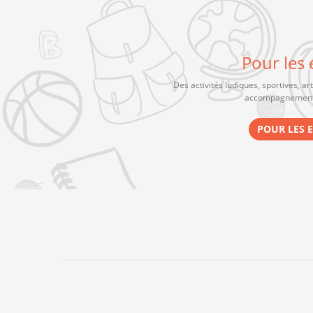
Pour les 
Des activités ludiques, sportives, art
accompagnement 
POUR LES 