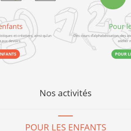
enfants
Pour l
istiques et créatives, ainsi qu’un
Des cours d’alphabétisation, des atel
aux devoirs.
atelier
ENFANTS
POUR L
Nos activités
POUR LES ENFANTS