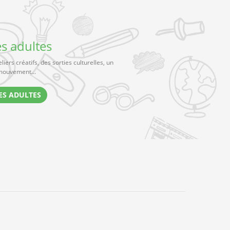
es adultes
iers créatifs, des sorties culturelles, un
 mouvement...
ES ADULTES